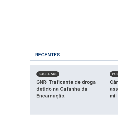
RECENTES
SOCIEDADE
POL
GNR: Traficante de droga
Câm
detido na Gafanha da
ass
Encarnação.
mil