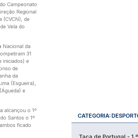
a do Campeonato
ireção Regional
a (CVCN), de
de Vela do
 Nacional da
competiram 31
 iniciados) e
fonso de
anha da
ima (Esgueira),
 (Águeda) e
ta alcançou o 1º
CATEGORIA:
DESPORT
rdo Santos o 1º
 ambos ficado
Taça de Portugal - 1.ª