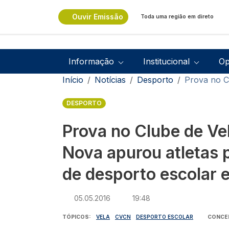
Passar para o conteúdo principal
Ouvir Emissão
Toda uma região em direto
Navegação principal
Informação
Institucional
Op
Navegação estrutural
Início
Notícias
Desporto
Prova no C
DESPORTO
Prova no Clube de Ve
Nova apurou atletas 
de desporto escolar 
05.05.2016
19:48
TÓPICOS
VELA
CVCN
DESPORTO ESCOLAR
CONCE