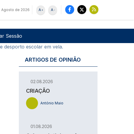
 Agosto de 2026
A
A
+
-
u de utilizador
Pesquisar
iar Sessão
e desporto escolar em vela.
ARTIGOS DE OPINIÃO
02.08.2026
CRIAÇÃO
António Maio
01.08.2026