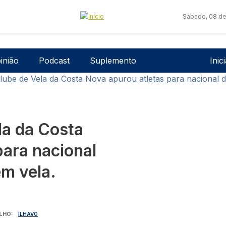
Sábado, 08 de
Men
inião
Podcast
Suplemento
Inic
lube de Vela da Costa Nova apurou atletas para nacional d
la da Costa
para nacional
em vela.
LHO
ÍLHAVO