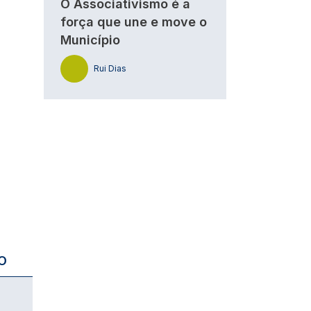
O Associativismo é a
força que une e move o
Município
Rui Dias
O