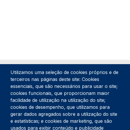
Utilizamos uma seleção de cookies próprios e de
terceiros nas páginas deste site: Cookies
essenciais, que são necessários para usar o site;
cookies funcionais, que proporcionam maior
facilidade de utilização na utilização do site;
Tel:
234 390 100
Fax:
234 390 100
cookies de desempenho, que utilizamos para
Endereço Postal
gerar dados agregados sobre a utilização do site
Apartado 42
e estatísticas; e cookies de marketing, que são
Rua Gil Eanes 31
usados para exibir conteúdo e publicidade