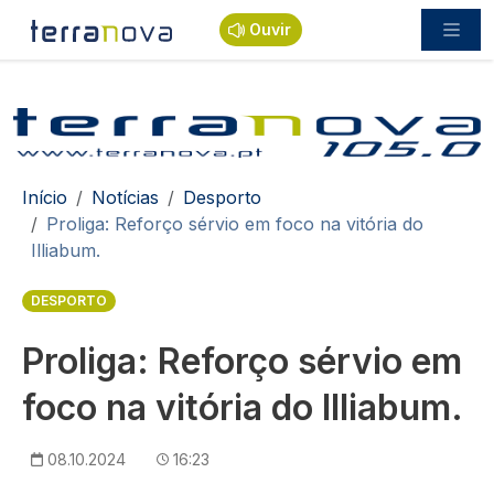
Passar para o conteúdo principal
Ouvir
Navegação estrutural
Início
Notícias
Desporto
Proliga: Reforço sérvio em foco na vitória do
Illiabum.
DESPORTO
Proliga: Reforço sérvio em
foco na vitória do Illiabum.
08.10.2024
16:23