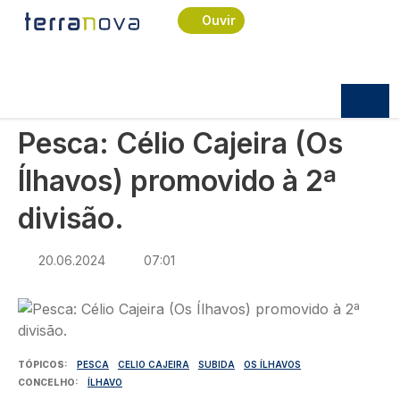
Navegação estrutural
Passar para o conteúdo principal
Início
Notícias
Desporto
Ouvir
Pesca: Célio Cajeira (Os Ílhavos) promovido à 2ª
divisão.
DESPORTO
Pesca: Célio Cajeira (Os
Ílhavos) promovido à 2ª
divisão.
20.06.2024
07:01
Imagem
TÓPICOS
PESCA
CELIO CAJEIRA
SUBIDA
OS ÍLHAVOS
CONCELHO
ÍLHAVO