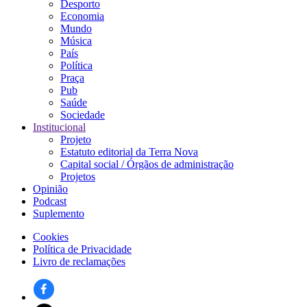
Desporto
principal
Economia
Mundo
Música
País
Política
Praça
Pub
Saúde
Sociedade
Institucional
Projeto
Estatuto editorial da Terra Nova
Capital social / Órgãos de administração
Projetos
Opinião
Podcast
Suplemento
Cookies
Política de Privacidade
Rodapé
Livro de reclamações