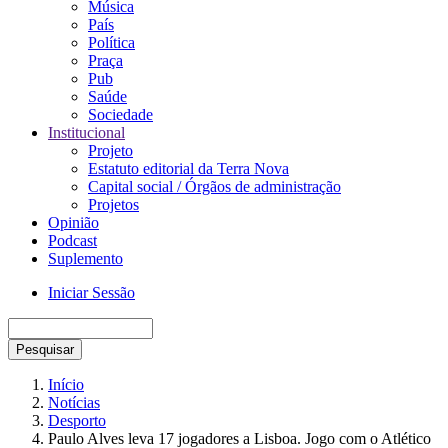
Música
País
Política
Praça
Pub
Saúde
Sociedade
Institucional
Projeto
Estatuto editorial da Terra Nova
Capital social / Órgãos de administração
Projetos
Opinião
Podcast
Suplemento
Iniciar Sessão
Menu
Pesquisar
de
utilizador
Início
Notícias
Navegação
Desporto
estrutural
Paulo Alves leva 17 jogadores a Lisboa. Jogo com o Atlético