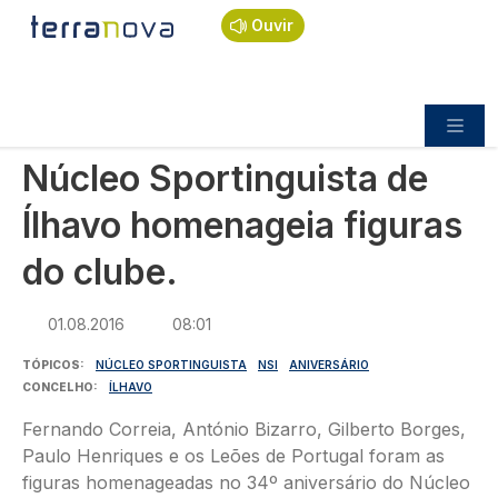
Navegação estrutural
Passar para o conteúdo principal
Início
Notícias
Desporto
Ouvir
Núcleo Sportinguista de Ílhavo homenageia
figuras do clube.
DESPORTO
Núcleo Sportinguista de
Ílhavo homenageia figuras
do clube.
01.08.2016
08:01
TÓPICOS
NÚCLEO SPORTINGUISTA
NSI
ANIVERSÁRIO
CONCELHO
ÍLHAVO
Fernando Correia, António Bizarro, Gilberto Borges,
Paulo Henriques e os Leões de Portugal foram as
figuras homenageadas no 34º aniversário do Núcleo