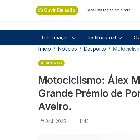
Passar para o conteúdo principal
Ouvir Emissão
Toda uma região em direto
Navegação principal
Informação
Institucional
Op
Navegação estrutural
Início
Notícias
Desporto
Motociclis
DESPORTO
Motociclismo: Álex M
Grande Prémio de Po
Aveiro.
04.11.2025
11:45
Imagem