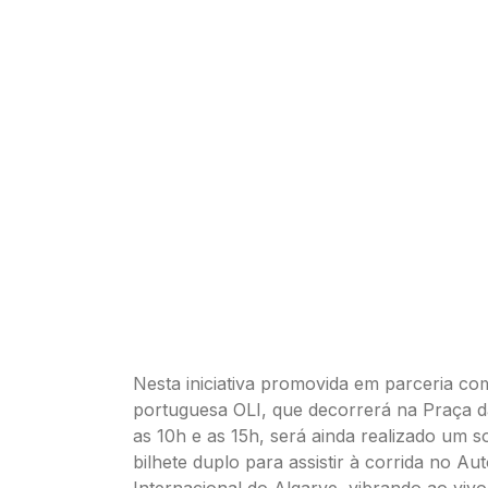
Nesta iniciativa promovida em parceria c
portuguesa OLI, que decorrerá na Praça da
as 10h e as 15h, será ainda realizado um s
bilhete duplo para assistir à corrida no A
Internacional do Algarve, vibrando ao viv