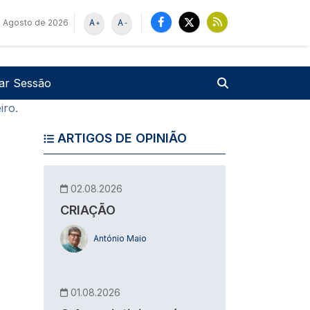
 Agosto de 2026
A
A
+
-
u de utilizador
Pesquisar
iar Sessão
iro.
ARTIGOS DE OPINIÃO
02.08.2026
CRIAÇÃO
António Maio
01.08.2026