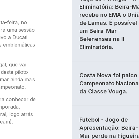
Eliminatória: Beira-M
recebe no EMA o Uni
ta-feira, no
de Lamas. É possível
irá uma sessão
um Beira-Mar -
ivo a Ducati
Belenenses na II
s emblemáticas
Eliminatória.
al, que vai
deste piloto
Costa Nova foi palco
mar ainda mais
Campeonato Naciona
campeonato.
da Classe Vouga.
ara conhecer de
mporada,
ral, logo atrás
Futebol - Jogo de
Team).
Apresentação: Beira-
Mar perde na Figueir