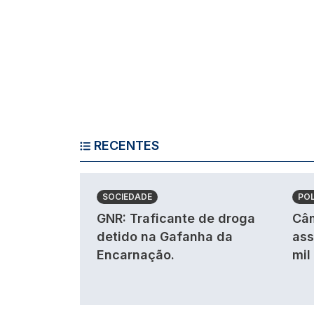
RECENTES
SOCIEDADE
POL
GNR: Traficante de droga
Câm
detido na Gafanha da
ass
Encarnação.
mil