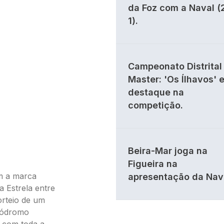
da Foz com a Naval (
1).
Campeonato Distrital 
Master: 'Os Ílhavos' 
destaque na
competição.
Beira-Mar joga na
Figueira na
om a marca
apresentação da Nav
 Estrela entre
orteio de um
utódromo
o com toda a