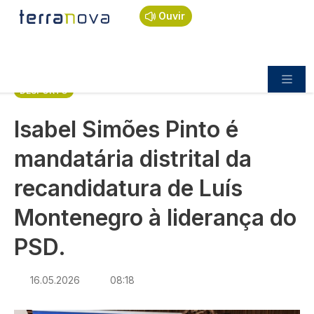
Navegação estrutural
Passar para o conteúdo principal
Início
Notícias
Desporto
Ouvir
Isabel Simões Pinto é mandatária distrital da
recandidatura de Luís Montenegro à liderança do
PSD.
DESPORTO
Isabel Simões Pinto é
mandatária distrital da
recandidatura de Luís
Montenegro à liderança do
PSD.
16.05.2026
08:18