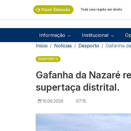
Passar para o conteúdo principal
Ouvir Emissão
Toda uma região em direto
Navegação principal
Informação
Institucional
Op
Navegação estrutural
Início
Notícias
Desporto
Gafanha da 
DESPORTO
Gafanha da Nazaré re
supertaça distrital.
10.06.2026
07:15
Imagem