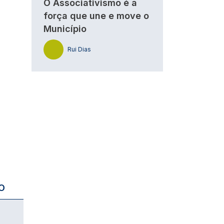
O Associativismo é a
força que une e move o
Município
Rui Dias
O