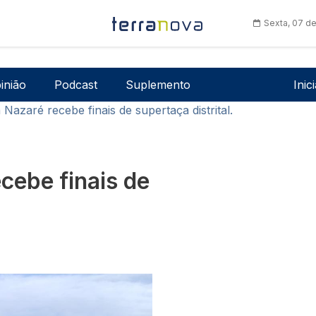
Sexta, 07 d
Men
inião
Podcast
Suplemento
Inic
Nazaré recebe finais de supertaça distrital.
cebe finais de