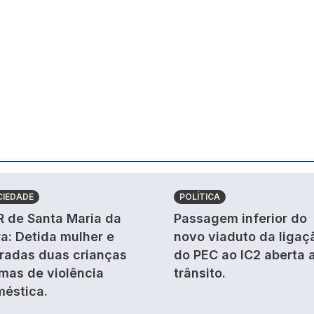
CIEDADE
POLÍTICA
 de Santa Maria da
Passagem inferior do
ra: Detida mulher e
novo viaduto da ligaç
iradas duas crianças
do PEC ao IC2 aberta 
imas de violência
trânsito.
éstica.