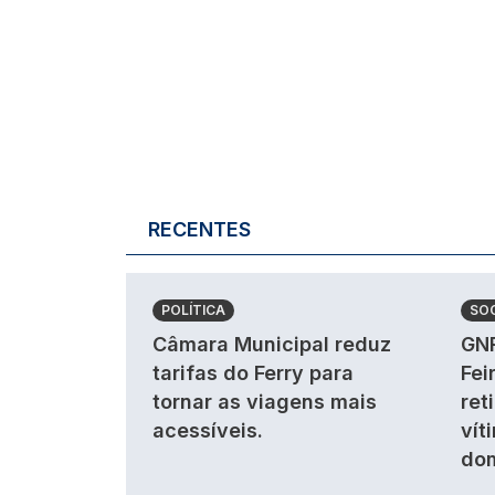
RECENTES
POLÍTICA
SO
Câmara Municipal reduz
GNR
tarifas do Ferry para
Fei
tornar as viagens mais
ret
acessíveis.
vít
dom