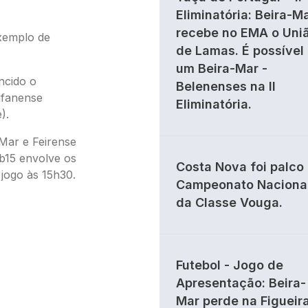
Eliminatória: Beira-M
recebe no EMA o Uni
xemplo de
de Lamas. É possível
um Beira-Mar -
ncido o
Belenenses na II
ifanense
Eliminatória.
).
-Mar e Feirense
b15 envolve os
Costa Nova foi palco
jogo às 15h30.
Campeonato Naciona
da Classe Vouga.
Futebol - Jogo de
Apresentação: Beira-
Mar perde na Figueir