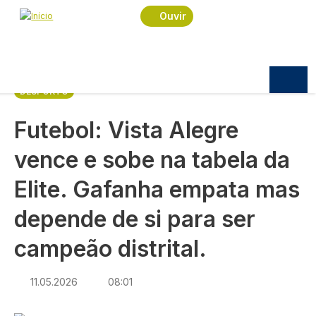
Navegação estrutural
Passar para o conteúdo principal
Início
Notícias
Desporto
Ouvir
Futebol: Vista Alegre vence e sobe na tabela da
Elite. Gafanha empata mas depende de si para ser
campeão distrital.
DESPORTO
Futebol: Vista Alegre
vence e sobe na tabela da
Elite. Gafanha empata mas
depende de si para ser
campeão distrital.
11.05.2026
08:01