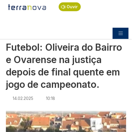
Navegação estrutural
Passar para o conteúdo principal
Início
Notícias
Desporto
Ouvir
Futebol: Oliveira do Bairro e Ovarense na justiça
depois de final quente em jogo de campeonato.
DESPORTO
Futebol: Oliveira do Bairro
e Ovarense na justiça
depois de final quente em
jogo de campeonato.
14.02.2025
10:18
Imagem