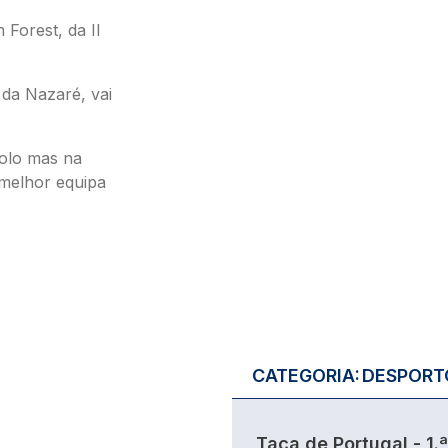
 Forest, da II
 da Nazaré, vai
golo mas na
 melhor equipa
CATEGORIA:
DESPORT
Taça de Portugal - 1.ª