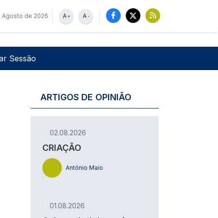
 Agosto de 2026
A
A
+
-
u de utilizador
Pesquisar
iar Sessão
ARTIGOS DE OPINIÃO
02.08.2026
CRIAÇÃO
António Maio
01.08.2026