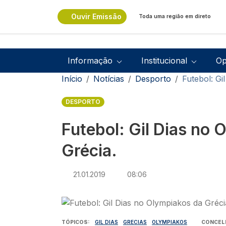
Passar para o conteúdo principal
Ouvir Emissão
Toda uma região em direto
Navegação principal
Informação
Institucional
Op
Navegação estrutural
Início
Notícias
Desporto
Futebol: Gi
DESPORTO
Futebol: Gil Dias no 
Grécia.
21.01.2019
08:06
Imagem
TÓPICOS
GIL DIAS
GRECIAS
OLYMPIAKOS
CONCEL