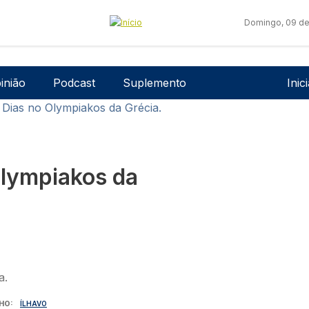
Domingo, 09 de
Men
inião
Podcast
Suplemento
Inic
l Dias no Olympiakos da Grécia.
Olympiakos da
HO
ÍLHAVO