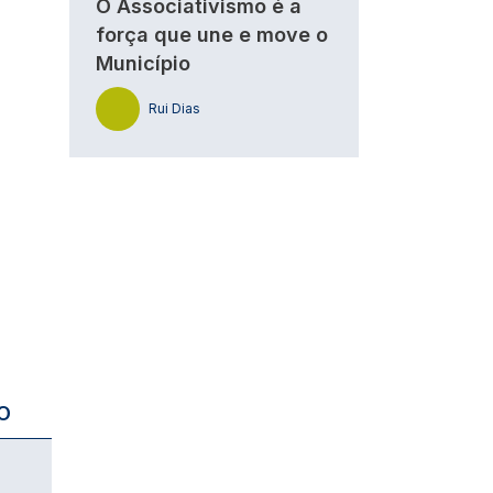
O Associativismo é a
força que une e move o
Município
Rui Dias
O