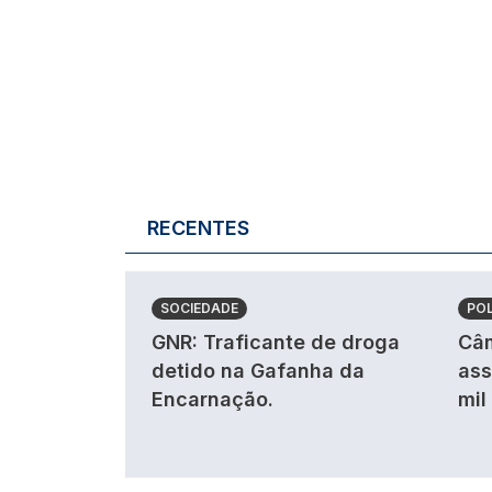
RECENTES
SOCIEDADE
POL
GNR: Traficante de droga
Câm
detido na Gafanha da
ass
Encarnação.
mil