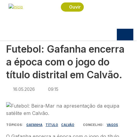
Navegação estrutural
Passar para o conteúdo principal
Início
Notícias
Desporto
Ouvir
Futebol: Gafanha encerra a época com o jogo do
título distrital em Calvão.
DESPORTO
Futebol: Gafanha encerra
a época com o jogo do
título distrital em Calvão.
16.05.2026
09:15
Imagem
TÓPICOS
GAFANHA
TÍTULO
CALVÃO
CONCELHO
VAGOS
O Gafanha encerra a época com o jogo do título