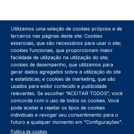
Utilizamos uma seleção de cookies próprios e de
terceiros nas páginas deste site: Cookies
essenciais, que são necessários para usar o site;
cookies funcionais, que proporcionam maior
facilidade de utilização na utilização do site;
Tel:
234 390 100
Fax:
234 390 100
cookies de desempenho, que utilizamos para
Endereço Postal
gerar dados agregados sobre a utilização do site
Apartado 42
e estatísticas; e cookies de marketing, que são
Rua Gil Eanes 31
usados para exibir conteúdo e publicidade
3834-908 Gafanha da Nazaré
relevantes. Se escolher “ACEITAR TODOS”, você
concorda com o uso de todos os cookies. Você
Estúdios
pode aceitar e rejeitar os tipos de cookies
Rua Prior Guerra
Edifício do Centro Cultural da Gafanha da Nazaré
individuais e revogar seu consentimento para o
3830-556 Gafanha da Nazaré
futuro a qualquer momento em "Configurações".
Rodapé
Política de cookies