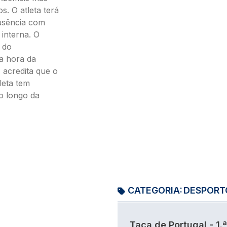
s. O atleta terá
ausência com
interna. O
 do
a hora da
 acredita que o
leta tem
o longo da
CATEGORIA:
DESPORT
Taça de Portugal - 1.ª