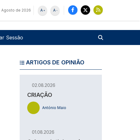
e Agosto de 2026
A
A
+
-
u de utilizador
Pesquisar
iar Sessão
ARTIGOS DE OPINIÃO
02.08.2026
CRIAÇÃO
António Maio
01.08.2026