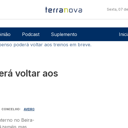
Sexta, 07 d
Men
inião
Podcast
Suplemento
Inic
enso poderá voltar aos treinos em breve.
rá voltar aos
CONCELHO
AVEIRO
nterno no Beira-
 Azeméis mas