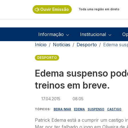
Passar para o conteúdo principal
Ouvir Emissão
Toda uma região em direto
Navegação principal
Informação
Institucional
Op
Navegação estrutural
Início
Notícias
Desporto
Edema susp
DESPORTO
Edema suspenso pode
treinos em breve.
17.04.2015
08:05
TÓPICOS
BEIRA-MAR
EDEMA
SUSPENSO
CASTIGO
Patrick Edema está a cumprir um castigo i
Mar por ter falhado o jogo em Oliveira de