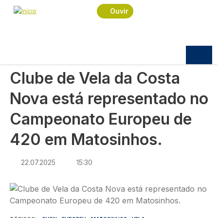
Navegação estrutural
Passar para o conteúdo principal
Início
Notícias
Desporto
Ouvir
Clube de Vela da Costa Nova está representado
no Campeonato Europeu de 420 em Matosinhos.
DESPORTO
Clube de Vela da Costa
Nova está representado no
Campeonato Europeu de
420 em Matosinhos.
22.07.2025
15:30
Imagem