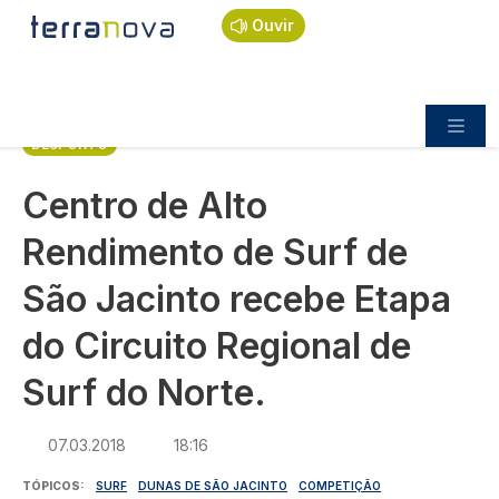
Navegação estrutural
Passar para o conteúdo principal
Início
Notícias
Desporto
Ouvir
Centro de Alto Rendimento de Surf de São
Jacinto recebe Etapa do Circuito Regional de Surf
do Norte.
DESPORTO
Centro de Alto
Rendimento de Surf de
São Jacinto recebe Etapa
do Circuito Regional de
Surf do Norte.
07.03.2018
18:16
TÓPICOS
SURF
DUNAS DE SÃO JACINTO
COMPETIÇÃO