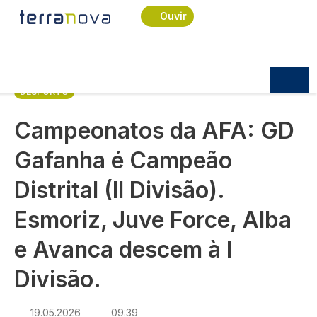
Navegação estrutural
Passar para o conteúdo principal
Início
Notícias
Desporto
Ouvir
Campeonatos da AFA: GD Gafanha é Campeão
Distrital (II Divisão). Esmoriz, Juve Force, Alba e
Avanca descem à I Divisão.
DESPORTO
Campeonatos da AFA: GD
Gafanha é Campeão
Distrital (II Divisão).
Esmoriz, Juve Force, Alba
e Avanca descem à I
Divisão.
19.05.2026
09:39