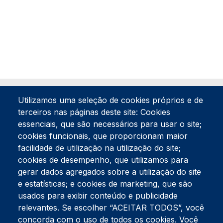
Utilizamos uma seleção de cookies próprios e de
terceiros nas páginas deste site: Cookies
essenciais, que são necessários para usar o site;
cookies funcionais, que proporcionam maior
facilidade de utilização na utilização do site;
Tel:
234 390 100
Fax:
234 390 100
cookies de desempenho, que utilizamos para
gerar dados agregados sobre a utilização do site
Endereço Postal
Apartado 42
e estatísticas; e cookies de marketing, que são
Rua Gil Eanes 31
usados para exibir conteúdo e publicidade
3834-908 Gafanha da Nazaré
relevantes. Se escolher “ACEITAR TODOS”, você
concorda com o uso de todos os cookies. Você
Estúdios