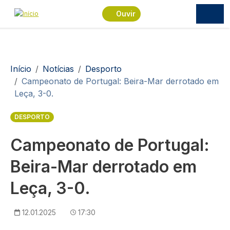
Passar para o conteúdo principal
Ouvir
Navegação estrutural
Início
Notícias
Desporto
Campeonato de Portugal: Beira-Mar derrotado em
Leça, 3-0.
DESPORTO
Campeonato de Portugal:
Beira-Mar derrotado em
Leça, 3-0.
12.01.2025
17:30