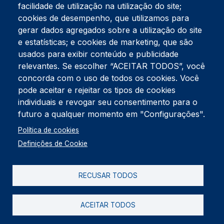
facilidade de utilização na utilização do site;
Tel:
234 390 100
Fax:
234 390 100
cookies de desempenho, que utilizamos para
Endereço Postal
gerar dados agregados sobre a utilização do site
Apartado 42
e estatísticas; e cookies de marketing, que são
Rua Gil Eanes 31
usados para exibir conteúdo e publicidade
3834-908 Gafanha da Nazaré
relevantes. Se escolher “ACEITAR TODOS”, você
concorda com o uso de todos os cookies. Você
Estúdios
pode aceitar e rejeitar os tipos de cookies
Rua Prior Guerra
Edifício do Centro Cultural da Gafanha da Nazaré
individuais e revogar seu consentimento para o
3830-556 Gafanha da Nazaré
futuro a qualquer momento em "Configurações".
Rodapé
Política de cookies
Cookies
Política de Privacidade
Definições de Cookie
Livro de reclamações
RECUSAR TODOS
2026 @ Informação de Copyright
ACEITAR TODOS