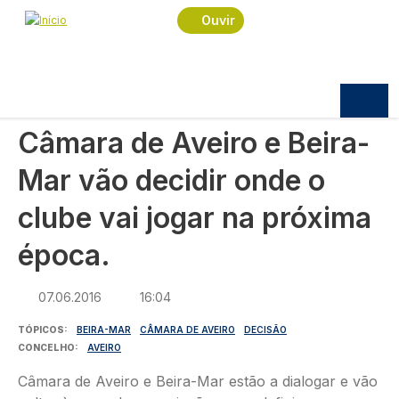
Navegação estrutural
Passar para o conteúdo principal
Início
Notícias
Desporto
Ouvir
Câmara de Aveiro e Beira-Mar vão decidir onde o
clube vai jogar na próxima época.
DESPORTO
Câmara de Aveiro e Beira-
Mar vão decidir onde o
clube vai jogar na próxima
época.
07.06.2016
16:04
TÓPICOS
BEIRA-MAR
CÂMARA DE AVEIRO
DECISÃO
CONCELHO
AVEIRO
Câmara de Aveiro e Beira-Mar estão a dialogar e vão