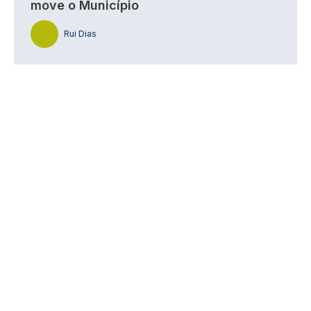
move o Município
Rui Dias