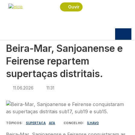
Navegação estrutural
Passar para o conteúdo principal
Início
Notícias
Desporto
Ouvir
Beira-Mar, Sanjoanense e Feirense repartem
supertaças distritais.
DESPORTO
Beira-Mar, Sanjoanense e
Feirense repartem
supertaças distritais.
11.06.2026
11:31
Imagem
TÓPICOS
SUPERTAÇA
AFA
CONCELHO
ÍLHAVO
Beira-Mar, Sanjoanense e Feirense conquistaram as