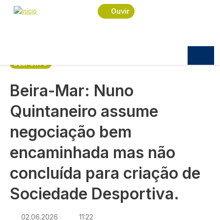
Navegação estrutural
Passar para o conteúdo principal
Início
Notícias
Desporto
Ouvir
Beira-Mar: Nuno Quintaneiro assume negociação
bem encaminhada mas não concluída para criação
de Sociedade Desportiva.
DESPORTO
Beira-Mar: Nuno
Quintaneiro assume
negociação bem
encaminhada mas não
concluída para criação de
Sociedade Desportiva.
02.06.2026
11:22