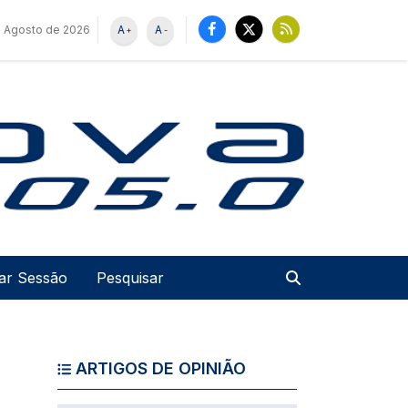
 Agosto de 2026
A
A
+
-
u de utilizador
Pesquisar
iar Sessão
ARTIGOS DE OPINIÃO