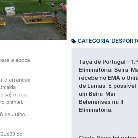
CATEGORIA:
DESPORT
 para a época
Taça de Portugal - 1.ª
Eliminatória: Beira-M
recebe no EMA o Uni
ar o arranque
de Lamas. É possível
Almeida
um Beira-Mar -
dosa) e João
Belenenses na II
o plantel.
Eliminatória.
18 de Julho
 Sub23 do
Costa Nova foi palco