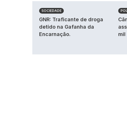
SOCIEDADE
POL
GNR: Traficante de droga
Câm
detido na Gafanha da
ass
Encarnação.
mil