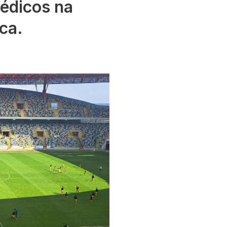
édicos na
ca.