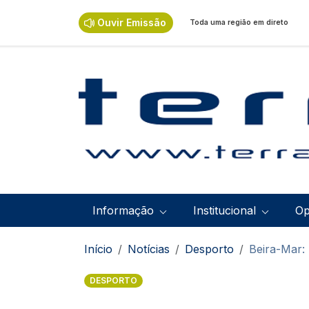
Passar para o conteúdo principal
Ouvir Emissão
Toda uma região em direto
Navegação principal
Informação
Institucional
Op
Navegação estrutural
Início
Notícias
Desporto
Beira-Mar:
DESPORTO