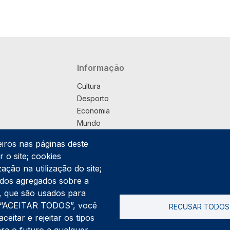
Navegação principal
Informação
Cultura
Desporto
Economia
Mundo
Música
eiros nas páginas deste
País
 o site; cookies
Política
ação na utilização do site;
Praça
ados agregados sobre a
Pub
ng, que são usados para
Saúde
er “ACEITAR TODOS”, você
RECUSAR TODOS
Sociedade
itar e rejeitar os tipos