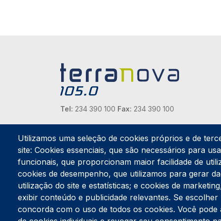
Tel:
234 390 100
Fax:
234 390 100
Endereço Postal
Apartado 42
Utilizamos uma seleção de cookies próprios e de terc
Rua Gil Eanes 31
site: Cookies essenciais, que são necessários para usar
3834-908 Gafanha da Nazaré
funcionais, que proporcionam maior facilidade de utiliz
cookies de desempenho, que utilizamos para gerar d
Estúdios
utilização do site e estatísticas; e cookies de marketi
Rua Prior Guerra
exibir conteúdo e publicidade relevantes. Se escolh
Edifício do Centro Cultural da Gafanha da Nazaré
3830-556 Gafanha da Nazaré
concorda com o uso de todos os cookies. Você pode ace