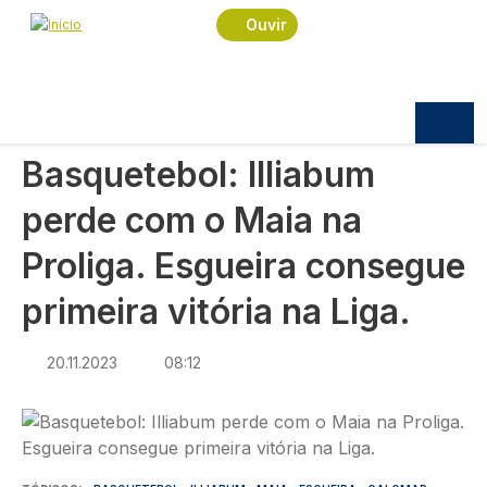
Navegação estrutural
Passar para o conteúdo principal
Início
Notícias
Desporto
Ouvir
Basquetebol: Illiabum perde com o Maia na
Proliga. Esgueira consegue primeira vitória na Liga.
DESPORTO
Basquetebol: Illiabum
perde com o Maia na
Proliga. Esgueira consegue
primeira vitória na Liga.
20.11.2023
08:12
Imagem