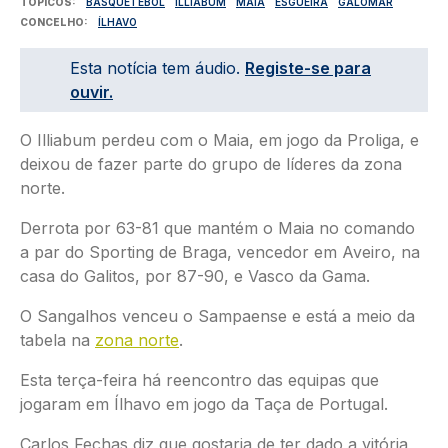
TÓPICOS
BASQUETEBOL
ILLIABUM
MAIA
ESGUEIRA
GALOMAR
CONCELHO
ÍLHAVO
Esta notícia tem áudio.
Registe-se para
ouvir.
O Illiabum perdeu com o Maia, em jogo da Proliga, e
deixou de fazer parte do grupo de líderes da zona
norte.
Derrota por 63-81 que mantém o Maia no comando
a par do Sporting de Braga, vencedor em Aveiro, na
casa do Galitos, por 87-90, e Vasco da Gama.
O Sangalhos venceu o Sampaense e está a meio da
tabela na
zona norte
.
Esta terça-feira há reencontro das equipas que
jogaram em Ílhavo em jogo da Taça de Portugal.
Carlos Fechas diz que gostaria de ter dado a vitória