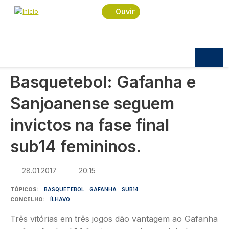
Navegação estrutural
Passar para o conteúdo principal
Início
Notícias
Desporto
Ouvir
Basquetebol: Gafanha e Sanjoanense seguem
invictos na fase final sub14 femininos.
DESPORTO
Basquetebol: Gafanha e
Sanjoanense seguem
invictos na fase final
sub14 femininos.
28.01.2017
20:15
TÓPICOS
BASQUETEBOL
GAFANHA
SUB14
CONCELHO
ÍLHAVO
Três vitórias em três jogos dão vantagem ao Gafanha