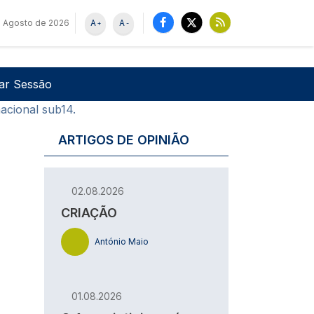
e Agosto de 2026
A
A
+
-
u de utilizador
Pesquisar
iar Sessão
acional sub14.
ARTIGOS DE OPINIÃO
02.08.2026
CRIAÇÃO
António Maio
01.08.2026