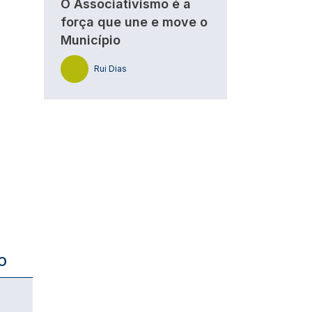
O Associativismo é a
força que une e move o
Município
Rui Dias
O