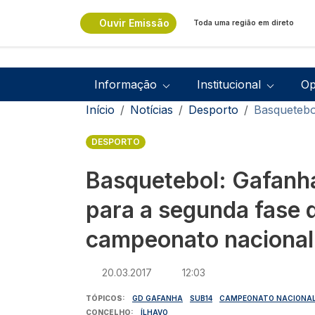
Passar para o conteúdo principal
Ouvir Emissão
Toda uma região em direto
Navegação principal
Informação
Institucional
Op
Navegação estrutural
Início
Notícias
Desporto
Basquetebo
DESPORTO
Basquetebol: Gafanh
para a segunda fase 
campeonato nacional
20.03.2017
12:03
TÓPICOS
GD GAFANHA
SUB14
CAMPEONATO NACIONA
CONCELHO
ÍLHAVO