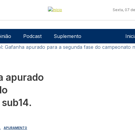
Sexta, 07 d
Men
inião
Podcast
Suplemento
Inic
l: Gafanha apurado para a segunda fase do campeonato n
a apurado
do
 sub14.
L
APURAMENTO