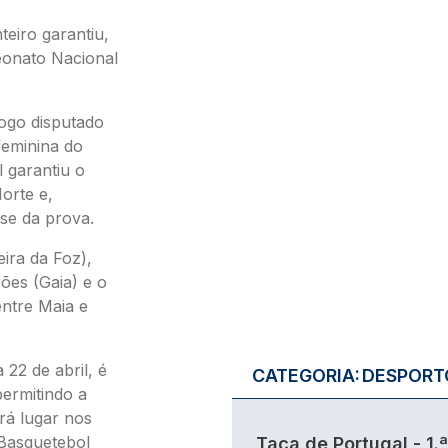
eiro garantiu,
eonato Nacional
jogo disputado
feminina do
 garantiu o
orte e,
se da prova.
eira da Foz),
ões (Gaia) e o
ntre Maia e
 22 de abril, é
CATEGORIA:
DESPORT
permitindo a
erá lugar nos
 Basquetebol
Taça de Portugal - 1.ª