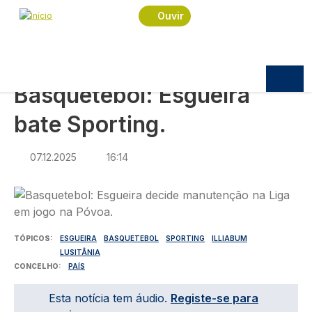
Navegação estrutural
Passar para o conteúdo principal
Início
Notícias
Desporto
Ouvir
Basquetebol: Esgueira bate Sporting.
DESPORTO
Basquetebol: Esgueira
bate Sporting.
07.12.2025
16:14
Imagem
TÓPICOS
ESGUEIRA
BASQUETEBOL
SPORTING
ILLIABUM
LUSITÂNIA
CONCELHO
PAÍS
Esta notícia tem áudio.
Registe-se para