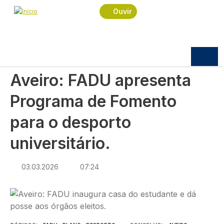
Navegação estrutural
Passar para o conteúdo principal
Início
Notícias
Desporto
Ouvir
Aveiro: FADU apresenta Programa de Fomento
para o desporto universitário.
DESPORTO
Aveiro: FADU apresenta
Programa de Fomento
para o desporto
universitário.
03.03.2026
07:24
Imagem