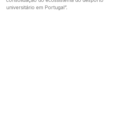
consolidação do ecossistema do desporto
universitário em Portugal”.