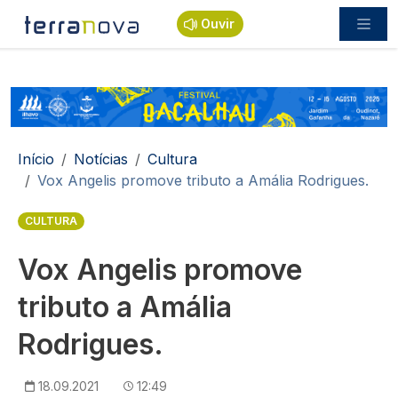
Passar para o conteúdo principal
Ouvir
Navegação estrutural
Início
Notícias
Cultura
Vox Angelis promove tributo a Amália Rodrigues.
CULTURA
Vox Angelis promove
tributo a Amália
Rodrigues.
18.09.2021
12:49