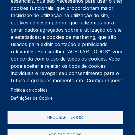
essenciais, que são necessários para usar o site;
cookies funcionais, que proporcionam maior
facilidade de utilização na utilização do site;
Tel:
234 390 100
Fax:
234 390 100
cookies de desempenho, que utilizamos para
Endereço Postal
gerar dados agregados sobre a utilização do site
Apartado 42
e estatísticas; e cookies de marketing, que são
Rua Gil Eanes 31
usados para exibir conteúdo e publicidade
3834-908 Gafanha da Nazaré
relevantes. Se escolher “ACEITAR TODOS”, você
concorda com o uso de todos os cookies. Você
Estúdios
pode aceitar e rejeitar os tipos de cookies
Rua Prior Guerra
Edifício do Centro Cultural da Gafanha da Nazaré
individuais e revogar seu consentimento para o
3830-556 Gafanha da Nazaré
futuro a qualquer momento em "Configurações".
Rodapé
Política de cookies
Cookies
Política de Privacidade
Definições de Cookie
Livro de reclamações
RECUSAR TODOS
2026 @ Informação de Copyright