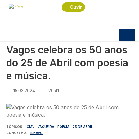
Navegação estrutural
Passar para o conteúdo principal
Início
Notícias
Cultura
Ouvir
Vagos celebra os 50 anos do 25 de Abril com
poesia e música.
CULTURA
Vagos celebra os 50 anos
do 25 de Abril com poesia
e música.
15.03.2024
20:41
Imagem
TÓPICOS
CMV
VAGUEIRA
POESIA
25 DE ABRIL
CONCELHO
ÍLHAVO