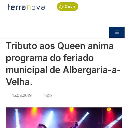
Navegação estrutural
Passar para o conteúdo principal
Início
Notícias
Cultura
Ouvir
Tributo aos Queen anima programa do feriado
municipal de Albergaria-a-Velha.
CULTURA
Tributo aos Queen anima
programa do feriado
municipal de Albergaria-a-
Velha.
15.08.2019
18:12
Imagem