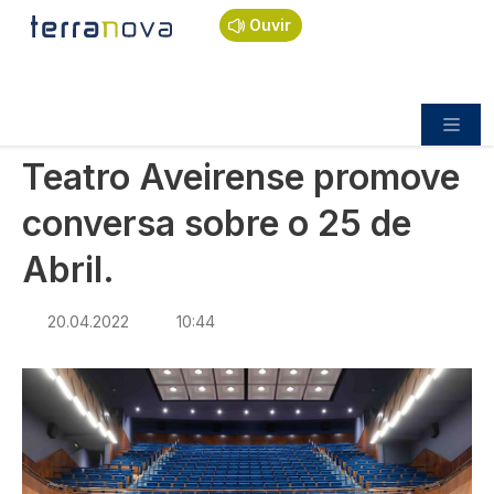
Navegação estrutural
Passar para o conteúdo principal
Início
Notícias
Cultura
Ouvir
Teatro Aveirense promove conversa sobre o 25
de Abril.
CULTURA
Teatro Aveirense promove
conversa sobre o 25 de
Abril.
20.04.2022
10:44
Imagem