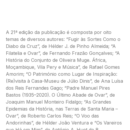
A 21ª edição da publicação é composta por oito
temas de diversos autores: “Fugir às Sortes Como o
Diabo da Cruz”, de Hélder J. de Pinho Almeida; “A
Filatelia e Ovar”, de Fernando Frazão Gonçalves; “A
História do Conjunto de Oliveira Muge. África,
Moçambique, Vila Pery e Música”, de Rafael Gomes
Amorim; “O Património como Lugar de Inspiração:
(Re)visita à Casa-Museu de Júlio Dinis”, de Ana Luísa
dos Reis Fernandes Gago; “Padre Manuel Pires
Bastos (1935–2020). O Último Abade de Ovar”, de
Joaquim Manuel Monteiro Fidalgo; “As Grandes
Epidemias da História, nas Terras de Santa Maria –
Ovar”, de Roberto Carlos Reis; “O Voo das
Andorinhas”, de Hélder João Ventura e “Os Vareiros
que Há em Mim”, de António A. Huet de B.