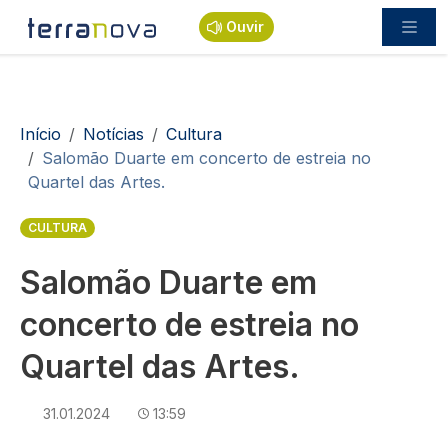
Passar para o conteúdo principal
Ouvir
Navegação estrutural
Início
Notícias
Cultura
Salomão Duarte em concerto de estreia no
Quartel das Artes.
CULTURA
Salomão Duarte em
concerto de estreia no
Quartel das Artes.
31.01.2024
13:59