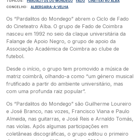
TÓPICOS
PARDALITOS DO MONDEGO
FADO
CINETEATRO ALBA
CONCELHO
ALBERGARIA-A-VELHA
Os “Pardalitos do Mondego” abrem o Ciclo de Fado
do Cineteatro Alba. O grupo de Fado de Coimbra
nasceu em 1992 no seio da claque universitária da
Falange de Apoio Negro, o grupo de apoio da
Associação Académica de Coimbra ao clube de
futebol.
Desde o início, o grupo tem promovido a música de
matriz coimbrã, olhando-a como “um género musical
frutificado a partir do ambiente universitário, mas
com uma profunda raiz popular”.
Os “Pardalitos do Mondego” são Guilherme Loureiro
e José Branco, nas vozes, Francisco Viana e Paulo
Almeida, nas guitarras, e José Reis e Arnaldo Tomás,
nas violas. Após algumas participações em
coletâneas discográficas, o grupo editou o primeiro