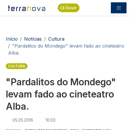
Passar para o conteúdo principal
Ouvir
Navegação estrutural
Início
Notícias
Cultura
"Pardalitos do Mondego" levam fado ao cineteatro
Alba.
CULTURA
"Pardalitos do Mondego"
levam fado ao cineteatro
Alba.
05.05.2016
10:03