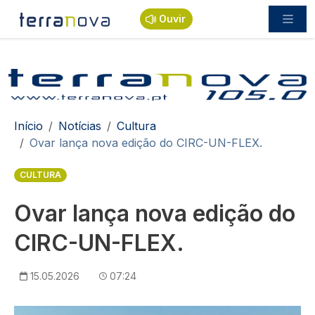
Passar para o conteúdo principal
Ouvir
Navegação estrutural
Início
Notícias
Cultura
Ovar lança nova edição do CIRC-UN-FLEX.
CULTURA
Ovar lança nova edição do
CIRC-UN-FLEX.
15.05.2026
07:24
Imagem