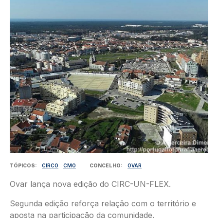
TÓPICOS
CIRCO
CMO
CONCELHO
OVAR
Ovar lança nova edição do CIRC-UN-FLEX.
Segunda edição reforça relação com o território e
aposta na participação da comunidade.