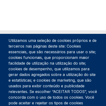
Utilizamos uma seleção de cookies próprios e de
terceiros nas páginas deste site: Cookies
essenciais, que são necessários para usar o site;
cookies funcionais, que proporcionam maior
facilidade de utilização na utilização do site;
Tel:
234 390 100
Fax:
234 390 100
cookies de desempenho, que utilizamos para
Endereço Postal
gerar dados agregados sobre a utilização do site
Apartado 42
e estatísticas; e cookies de marketing, que são
Rua Gil Eanes 31
usados para exibir conteúdo e publicidade
3834-908 Gafanha da Nazaré
relevantes. Se escolher “ACEITAR TODOS”, você
concorda com o uso de todos os cookies. Você
Estúdios
pode aceitar e rejeitar os tipos de cookies
Rua Prior Guerra