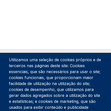
Utilizamos uma seleção de cookies próprios e de
terceiros nas páginas deste site: Cookies
essenciais, que são necessários para usar o site;
cookies funcionais, que proporcionam maior
facilidade de utilização na utilização do site;
Tel:
234 390 100
Fax:
234 390 100
cookies de desempenho, que utilizamos para
Endereço Postal
gerar dados agregados sobre a utilização do site
Apartado 42
e estatísticas; e cookies de marketing, que são
Rua Gil Eanes 31
usados para exibir conteúdo e publicidade
3834-908 Gafanha da Nazaré