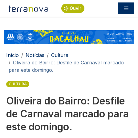
Passar para o conteúdo principal
Ouvir
Navegação estrutural
Início
Notícias
Cultura
Oliveira do Bairro: Desfile de Carnaval marcado
para este domingo.
CULTURA
Oliveira do Bairro: Desfile
de Carnaval marcado para
este domingo.