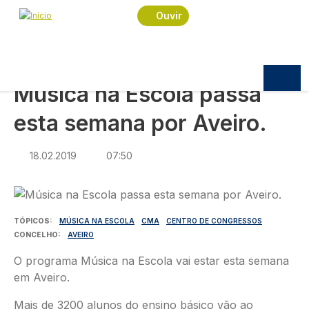
Navegação estrutural
Passar para o conteúdo principal
Início
Notícias
Cultura
Ouvir
Música na Escola passa esta semana por Aveiro.
CULTURA
Música na Escola passa
esta semana por Aveiro.
18.02.2019
07:50
Imagem
TÓPICOS
MÚSICA NA ESCOLA
CMA
CENTRO DE CONGRESSOS
CONCELHO
AVEIRO
O programa Música na Escola vai estar esta semana
em Aveiro.
Mais de 3200 alunos do ensino básico vão ao