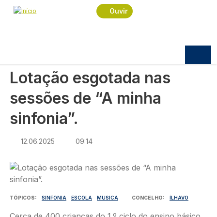
Navegação estrutural
Passar para o conteúdo principal
Início
Notícias
Cultura
Ouvir
Lotação esgotada nas sessões de “A minha
sinfonia”.
CULTURA
Lotação esgotada nas
sessões de “A minha
sinfonia”.
12.06.2025
09:14
Imagem
TÓPICOS
SINFONIA
ESCOLA
MUSICA
CONCELHO
ÍLHAVO
Cerca de 400 crianças do 1.º ciclo do ensino básico