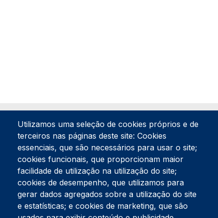
Utilizamos uma seleção de cookies próprios e de
terceiros nas páginas deste site: Cookies
essenciais, que são necessários para usar o site;
cookies funcionais, que proporcionam maior
facilidade de utilização na utilização do site;
Tel:
234 390 100
Fax:
234 390 100
cookies de desempenho, que utilizamos para
gerar dados agregados sobre a utilização do site
Endereço Postal
Apartado 42
e estatísticas; e cookies de marketing, que são
Rua Gil Eanes 31
usados para exibir conteúdo e publicidade