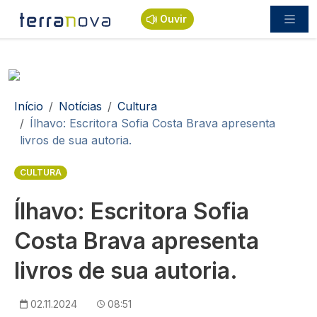
Passar para o conteúdo principal
Ouvir
Navegação estrutural
Início
Notícias
Cultura
Ílhavo: Escritora Sofia Costa Brava apresenta
livros de sua autoria.
CULTURA
Ílhavo: Escritora Sofia
Costa Brava apresenta
livros de sua autoria.
02.11.2024
08:51