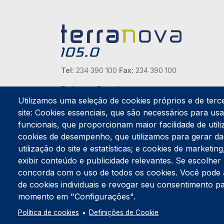
Tel:
234 390 100
Fax:
234 390 100
Endereço Postal
Apartado 42
Utilizamos uma seleção de cookies próprios e de terc
Rua Gil Eanes 31
site: Cookies essenciais, que são necessários para usar
3834-908 Gafanha da Nazaré
funcionais, que proporcionam maior facilidade de utiliz
cookies de desempenho, que utilizamos para gerar d
Estúdios
utilização do site e estatísticas; e cookies de marketi
Rua Prior Guerra
exibir conteúdo e publicidade relevantes. Se escolh
Edifício do Centro Cultural da Gafanha da Nazaré
3830-556 Gafanha da Nazaré
concorda com o uso de todos os cookies. Você pode ace
de cookies individuais e revogar seu consentimento p
momento em "Configurações".
Política de cookies
Definições de Cookie