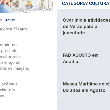
CATEGORIA:
CULTURA
Ovar inicia atividade
O
ÍLHAVO
de Verão para a
a obra “Teatro,
juventude.
retudo no
a presente
FAD'AGOSTO em
m diferentes
Anadia.
ao longo de
istos de imagem,
Museu Marítimo cele
 análise e
ecido um
89 anos em Agosto.
tas