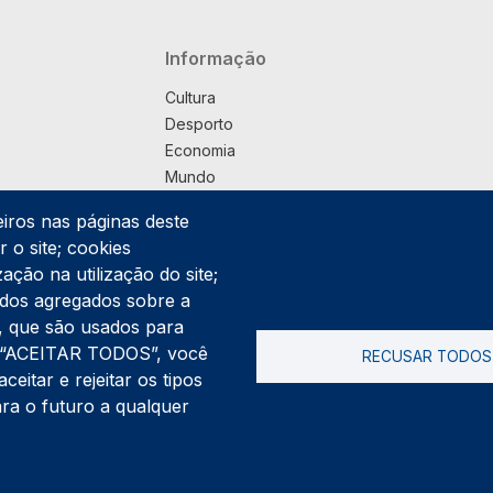
Navegação principal
Informação
Cultura
Desporto
Economia
Mundo
Música
eiros nas páginas deste
País
 o site; cookies
Política
ação na utilização do site;
Praça
ados agregados sobre a
Pub
ng, que são usados para
Saúde
er “ACEITAR TODOS”, você
RECUSAR TODOS
Sociedade
itar e rejeitar os tipos
Rodapé
ara o futuro a qualquer
Cookies
Polí