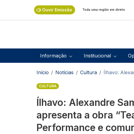
Passar para o conteúdo principal
Ouvir Emissão
Toda uma região em direto
Navegação principal
Informação
Institucional
Op
Navegação estrutural
Início
Notícias
Cultura
Ílhavo: Alex
CULTURA
Ílhavo: Alexandre Sa
apresenta a obra “Tea
Performance e comun