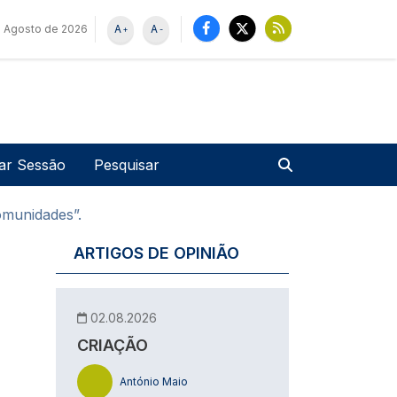
 Agosto de 2026
A
A
+
-
u de utilizador
Pesquisar
iar Sessão
omunidades”.
ARTIGOS DE OPINIÃO
02.08.2026
CRIAÇÃO
António Maio