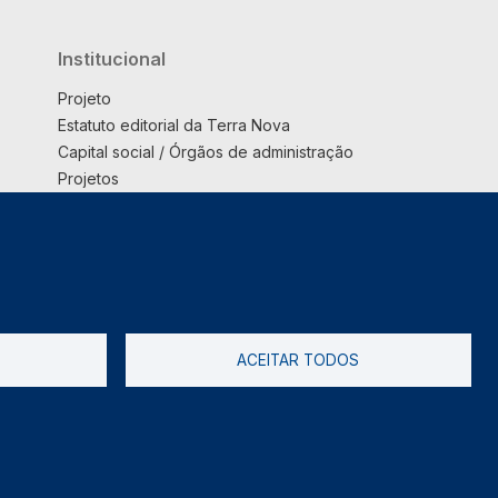
Institucional
Projeto
Estatuto editorial da Terra Nova
Capital social / Órgãos de administração
Projetos
Opinião
Podcast
Suplemento
ACEITAR TODOS
tica de Privacidade
Livro de reclamações