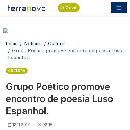
Passar para o conteúdo principal
Ouvir
Navegação estrutural
Início
Notícias
Cultura
Grupo Poético promove encontro de poesia Luso
Espanhol.
CULTURA
Grupo Poético promove
encontro de poesia Luso
Espanhol.
18.11.2017
08:18