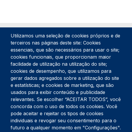
Utilizamos uma seleção de cookies próprios e de
terceiros nas páginas deste site: Cookies
essenciais, que são necessários para usar o site;
cookies funcionais, que proporcionam maior
facilidade de utilização na utilização do site;
Tel:
234 390 100
Fax:
234 390 100
cookies de desempenho, que utilizamos para
Endereço Postal
gerar dados agregados sobre a utilização do site
Apartado 42
e estatísticas; e cookies de marketing, que são
Rua Gil Eanes 31
usados para exibir conteúdo e publicidade
3834-908 Gafanha da Nazaré
relevantes. Se escolher “ACEITAR TODOS”, você
concorda com o uso de todos os cookies. Você
Estúdios
pode aceitar e rejeitar os tipos de cookies
Rua Prior Guerra
Edifício do Centro Cultural da Gafanha da Nazaré
individuais e revogar seu consentimento para o
3830-556 Gafanha da Nazaré
futuro a qualquer momento em "Configurações".