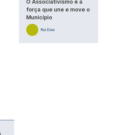
O Associativismo é a
força que une e move o
Município
Rui Dias
s