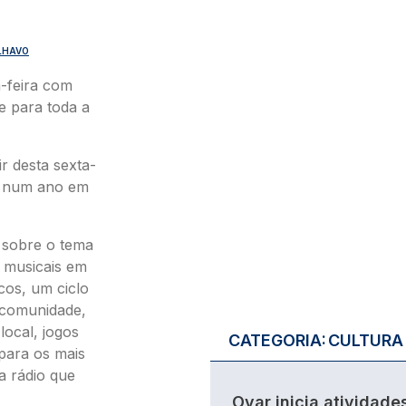
LHAVO
a-feira com
e para toda a
ir desta sexta-
o, num ano em
 sobre o tema
 musicais em
cos, um ciclo
 comunidade,
local, jogos
CATEGORIA:
CULTURA
 para os mais
a rádio que
Ovar inicia atividade