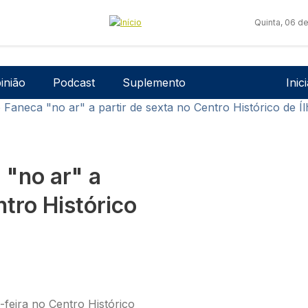
Quinta, 06 d
Men
inião
Podcast
Suplemento
Inic
o Faneca "no ar" a partir de sexta no Centro Histórico de Í
 "no ar" a
ntro Histórico