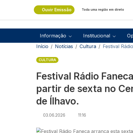
Passar para o conteúdo principal
Ouvir Emissão
Toda uma região em direto
Navegação principal
Informação
Institucional
Op
Navegação estrutural
Início
Notícias
Cultura
Festival Rádi
CULTURA
Festival Rádio Faneca
partir de sexta no Ce
de Ílhavo.
03.06.2026
11:16
Imagem