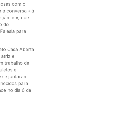
giosas com o
 a conversa «já
meçámos», que
o do
Falésia para
eto Casa Aberta
atriz e
m trabalho de
uletos e
e se juntaram
nhecidos para
ce no dia 6 de