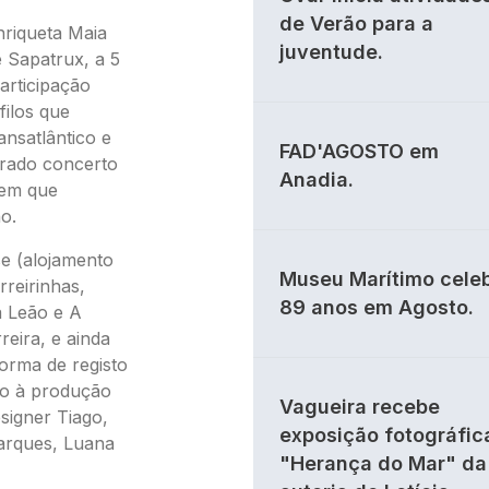
de Verão para a
nriqueta Maia
juventude.
 Sapatrux, a 5
articipação
filos que
nsatlântico e
FAD'AGOSTO em
brado concerto
Anadia.
 em que
o.
e (alojamento
Museu Marítimo cele
rreirinhas,
89 anos em Agosto.
a Leão e A
eira, e ainda
forma de registo
io à produção
Vagueira recebe
signer Tiago,
exposição fotográfic
rques, Luana
"Herança do Mar" da