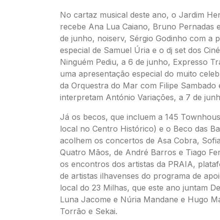
No cartaz musical deste ano, o Jardim He
recebe Ana Lua Caiano, Bruno Pernadas e
de junho, noiserv, Sérgio Godinho com a p
especial de Samuel Úria e o dj set dos Ciné
Ninguém Pediu, a 6 de junho, Expresso Tra
uma apresentação especial do muito cele
da Orquestra do Mar com Filipe Sambado
interpretam António Variações, a 7 de junh
Já os becos, que incluem a 145 Townhous
local no Centro Histórico) e o Beco das Ba
acolhem os concertos de Asa Cobra, Sofi
Quatro Mãos, de André Barros e Tiago Ferr
os encontros dos artistas da PRAIA, plata
de artistas ilhavenses do programa de apo
local do 23 Milhas, que este ano juntam De
Luna Jacome e Núria Mandane e Hugo Ma
Torrão e Sekai.