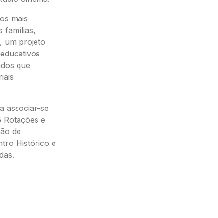
os mais
 famílias,
t, um projeto
 educativos
ados que
iais
a associar-se
5 Rotações e
mão de
tro Histórico e
das.