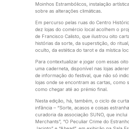
Moinhos Estrambólicos, instalação artística
sobre as alterações climáticas.
Em percurso pelas ruas do Centro Históric
dez lojas do comércio local acolhem o proj
de Francisco Calisto, que ilustrou oito car
histórias da sorte, da superstição, do ritua
oculto, da estética do tarot e da mística loc
Para contextualizar e jogar com essas oito 
uma caderneta, disponível nas lojas adere
de informação do festival, que não só ind
lojas onde se encontram as cartas, como 
como chegar até ao prémio final.
Nesta edição, há, também, o ciclo de curta
infância – “Sorte, acasos e coisas estranh
curadoria da associação SUNO, que inclui 
Merchants”, “O Peculiar Crime do Estranho
Jacinto” e “Ahead”, em exibição na Sala E