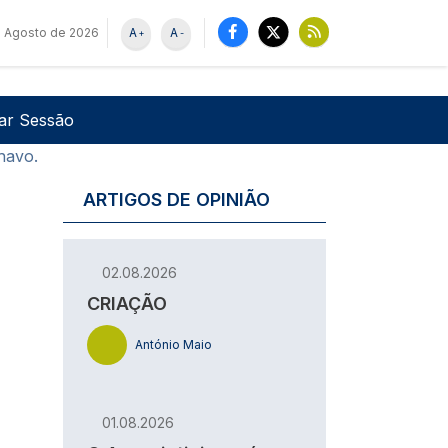
e Agosto de 2026
A
A
+
-
u de utilizador
Pesquisar
iar Sessão
lhavo.
ARTIGOS DE OPINIÃO
02.08.2026
CRIAÇÃO
António Maio
01.08.2026