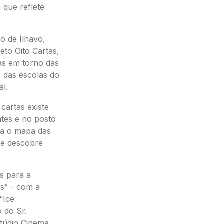
 que reflete
o de Ílhavo,
eto Oito Cartas,
tas em torno das
l, das escolas do
al.
cartas existe
ntes e no posto
ica o mapa das
se descobre
s para a
as” - com a
“Ice
 do Sr.
stúdio Cinema.