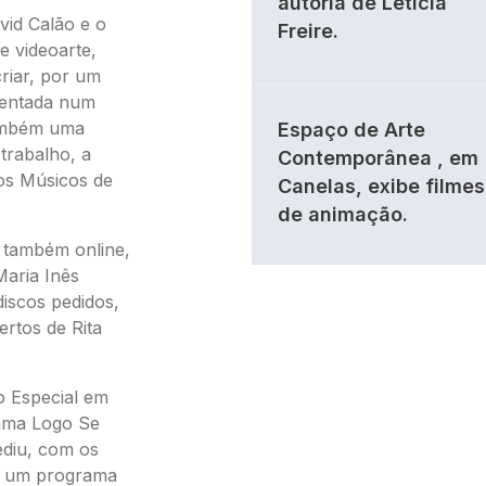
autoria de Letícia
vid Calão e o
Freire.
 e videoarte,
riar, por um
esentada num
também uma
Espaço de Arte
 trabalho, a
Contemporânea , em
dos Músicos de
Canelas, exibe filmes
de animação.
e também online,
aria Inês
discos pedidos,
rtos de Rita
o Especial em
ama Logo Se
ediu, com os
, um programa