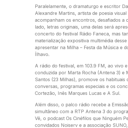
Paralelamente, o dramaturgo e escritor Da
Alexandre Martins, artista de poesia visual
acompanham os encontros, desafiados a c
lado, letras originais, uma delas será apr
concerto do festival Rádio Faneca, mas 
materialização expositiva multimédia desse
apresentar na Milha – Festa da Música e 
Ílhavo.
A rádio do festival, em 103.9 FM, ao vivo 
conduzida por Marta Rocha (Antena 3) e M
Santos (23 Milhas), promove os habituais 
conversas, programas especiais e os conce
Cortezão, Inês Marques Lucas e A Sul.
Além disso, o palco rádio recebe a Emissã
simultâneo com a RTP Antena 3 do progr
Vê, o podcast Os Cinéfilos que Ninguém P
convidados Noiserv e a associação SUNO