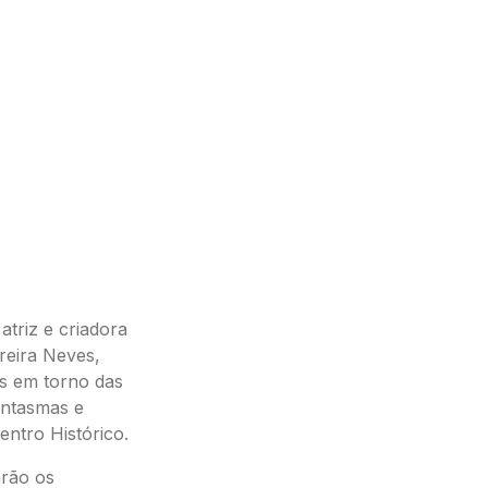
triz e criadora
reira Neves,
as em torno das
antasmas e
ntro Histórico.
arão os