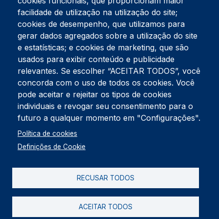
cookies funcionais, que proporcionam maior
facilidade de utilização na utilização do site;
Tel:
234 390 100
Fax:
234 390 100
cookies de desempenho, que utilizamos para
Endereço Postal
gerar dados agregados sobre a utilização do site
Apartado 42
e estatísticas; e cookies de marketing, que são
Rua Gil Eanes 31
usados para exibir conteúdo e publicidade
3834-908 Gafanha da Nazaré
relevantes. Se escolher “ACEITAR TODOS”, você
concorda com o uso de todos os cookies. Você
Estúdios
pode aceitar e rejeitar os tipos de cookies
Rua Prior Guerra
Edifício do Centro Cultural da Gafanha da Nazaré
individuais e revogar seu consentimento para o
3830-556 Gafanha da Nazaré
futuro a qualquer momento em "Configurações".
Rodapé
Política de cookies
Cookies
Política de Privacidade
Definições de Cookie
Livro de reclamações
RECUSAR TODOS
2026 @ Informação de Copyright
ACEITAR TODOS