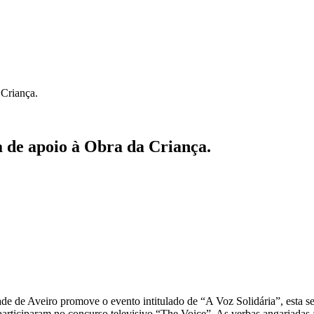
 Criança.
 de apoio à Obra da Criança.
 de Aveiro promove o evento intitulado de “A Voz Solidária”, esta sext
 participaram no concurso televisivo “The Voice”. As verbas angariada