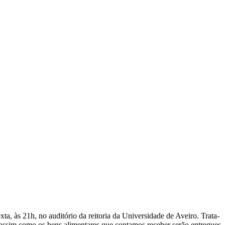
a, às 21h, no auditório da reitoria da Universidade de Aveiro. Trata-
s assim como os bens alimentares que contamos receber serão entregues