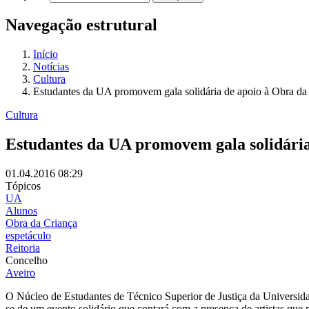
Navegação estrutural
Início
Notícias
Cultura
Estudantes da UA promovem gala solidária de apoio à Obra da
Cultura
Estudantes da UA promovem gala solidária
01.04.2016
08:29
Tópicos
UA
Alunos
Obra da Criança
espetáculo
Reitoria
Concelho
Aveiro
O Núcleo de Estudantes de Técnico Superior de Justiça da Universidade
se de um evento solidário que contará com a presença de artistas que