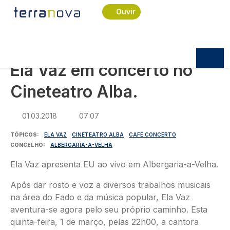
Navegação estrutural
Passar para o conteúdo principal
Início
Notícias
Cultura
Ouvir
Ela Vaz em concerto no Cineteatro Alba.
CULTURA
Ela Vaz em concerto no
Cineteatro Alba.
01.03.2018
07:07
TÓPICOS
ELA VAZ
CINETEATRO ALBA
CAFÉ CONCERTO
CONCELHO
ALBERGARIA-A-VELHA
Ela Vaz apresenta EU ao vivo em Albergaria-a-Velha.
Após dar rosto e voz a diversos trabalhos musicais
na área do Fado e da música popular, Ela Vaz
aventura-se agora pelo seu próprio caminho. Esta
quinta-feira, 1 de março, pelas 22h00, a cantora