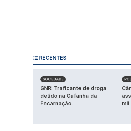
RECENTES
SOCIEDADE
POL
GNR: Traficante de droga
Câm
detido na Gafanha da
ass
Encarnação.
mil