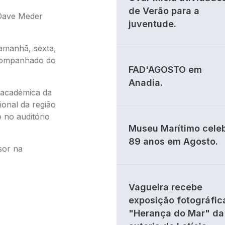
de Verão para a
 Dave Meder
juventude.
 amanhã, sexta,
acompanhado do
FAD'AGOSTO em
.
Anadia.
 académica da
ional da região
 no auditório
Museu Marítimo cele
89 anos em Agosto.
sor na
Vagueira recebe
exposição fotográfic
"Herança do Mar" da