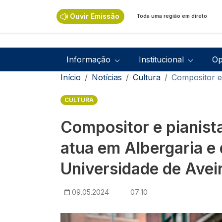
Passar para o conteúdo principal
Ouvir Emissão
Toda uma região em direto
Navegação principal
Informação
Institucional
Op
Navegação estrutural
Início
Notícias
Cultura
Compositor e
CULTURA
Compositor e pianis
atua em Albergaria e 
Universidade de Avei
09.05.2024
07:10
Imagem