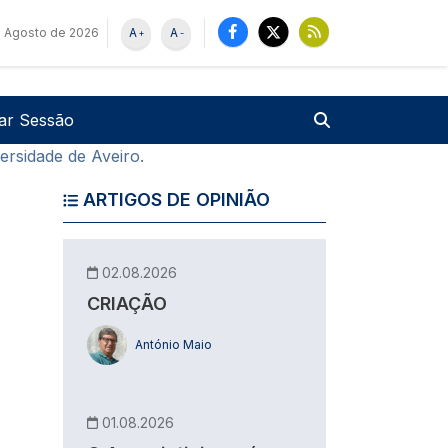
 Agosto de 2026
A
A
+
-
u de utilizador
Pesquisar
iar Sessão
ersidade de Aveiro.
ARTIGOS DE OPINIÃO
02.08.2026
CRIAÇÃO
António Maio
01.08.2026