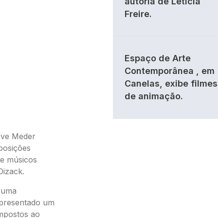
autoria de Letícia
Freire.
Espaço de Arte
Contemporânea , em
Canelas, exibe filmes
de animação.
Dave Meder
posições
de músicos
Dizack.
e uma
apresentado um
ompostos ao