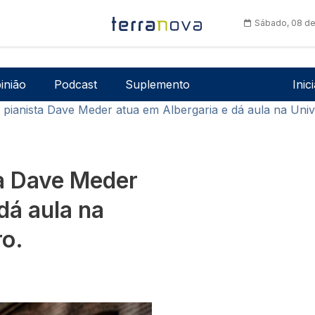
Sábado, 08 de
Men
inião
Podcast
Suplemento
Inic
 pianista Dave Meder atua em Albergaria e dá aula na Univ
ta Dave Meder
dá aula na
ro.