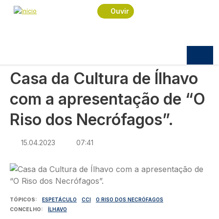
Navegação estrutural
Passar para o conteúdo principal
Início
Notícias
Cultura
Ouvir
Casa da Cultura de Ílhavo com a apresentação de
“O Riso dos Necrófagos”.
CULTURA
Casa da Cultura de Ílhavo
com a apresentação de “O
Riso dos Necrófagos”.
15.04.2023
07:41
Imagem
TÓPICOS
ESPETÁCULO
CCI
O RISO DOS NECRÓFAGOS
CONCELHO
ÍLHAVO