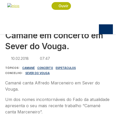
Navegação estrutural
Passar para o conteúdo principal
Início
Notícias
Cultura
Ouvir
Camané em concerto em Sever do Vouga.
CULTURA
Camané em concerto em
Sever do Vouga.
10.02.2018
07:47
TÓPICOS
CAMANÉ
CONCERTO
ESPETÁCULOS
CONCELHO
SEVER DO VOUGA
Camané canta Alfredo Marceneiro em Sever do
Vouga.
Um dos nomes incontornáveis do Fado da atualidade
apresenta o seu mais recente trabalho “Camané
canta Marceneiro”.