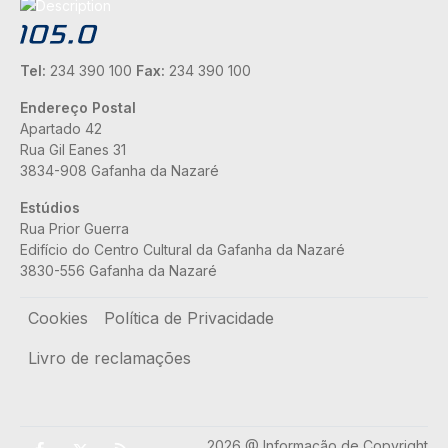
Tel:
234 390 100
Fax:
234 390 100
Endereço Postal
Apartado 42
Rua Gil Eanes 31
3834-908 Gafanha da Nazaré
Estúdios
Rua Prior Guerra
Edifício do Centro Cultural da Gafanha da Nazaré
3830-556 Gafanha da Nazaré
Rodapé
Cookies
Política de Privacidade
Livro de reclamações
2026 @ Informação de Copyright