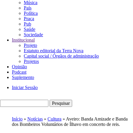
Música
País
Política
Praça
Pub
Saúde
Sociedade
Institucional
Projeto
Estatuto editorial da Terra Nova
Capital social / Órgãos de administração
Projetos
Opinião
Podcast
Suplemento
Iniciar Sessão
Menu
de
Pesquisar
utilizador
Início
Notícias
Cultura
Aveiro: Banda Amizade e Banda
dos Bombeiros Voluntários de Ílhavo em concerto de reis.
Navegação